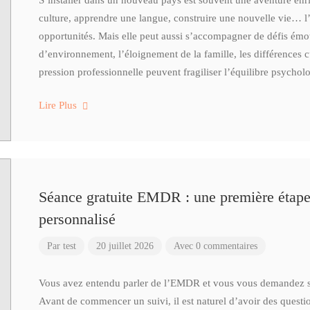
S’installer dans un nouveau pays est souvent une aventure enr
culture, apprendre une langue, construire une nouvelle vie… 
opportunités. Mais elle peut aussi s’accompagner de défis ém
d’environnement, l’éloignement de la famille, les différences cu
pression professionnelle peuvent fragiliser l’équilibre psycho
Lire Plus
Séance gratuite EMDR : une première étap
personnalisé
Par
test
20 juillet 2026
Avec 0 commentaires
Vous avez entendu parler de l’EMDR et vous vous demandez si 
Avant de commencer un suivi, il est naturel d’avoir des questi