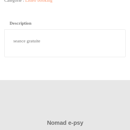
Catégorie :
Listeo booking
Description
seance gratuite
Nomad e-psy